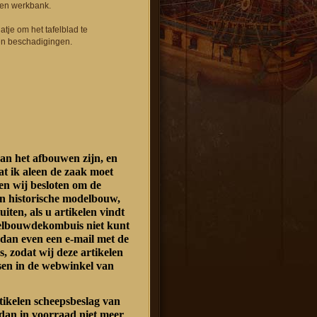
 een werkbank.
atje om het tafelblad te
n beschadigingen.
an het afbouwen zijn, en
at ik aleen de zaak moet
n wij besloten om de
n historische modelbouw,
luiten, als u artikelen vindt
delbouwdekombuis niet kunt
 dan even een e-mail met de
s, zodat wij deze artikelen
sen in de webwinkel van
rtikelen scheepsbeslag van
dan in voorraad niet meer