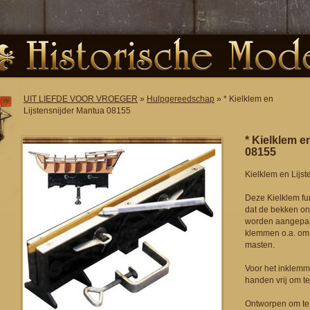
UIT LIEFDE VOOR VROEGER
»
Hulpgereedschap
» * Kielklem en
Lijstensnijder Mantua 08155
* Kielklem e
08155
Kielklem en Lijst
Deze Kielklem fu
dat de bekken on
worden aangepas
klemmen o.a. om 
masten.
Voor het inklemm
handen vrij om te
Ontworpen om te