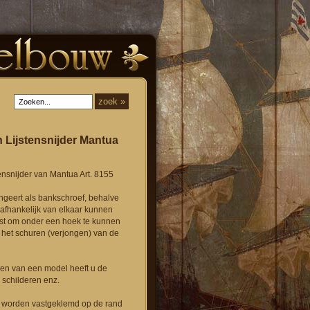
n Lijstensnijder Mantua
ensnijder van Mantua Art. 8155
ngeert als bankschroef, behalve
afhankelijk van elkaar kunnen
t om onder een hoek te kunnen
het schuren (verjongen) van de
en van een model heeft u de
 schilderen enz.
 worden vastgeklemd op de rand