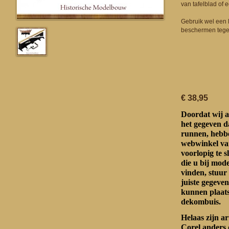
van tafelblad of
Gebruik wel een l
beschermen tege
€ 38,95
Doordat wij a
het gegeven d
runnen, hebbe
webwinkel va
voorlopig te s
die u bij mo
vinden, stuur
juiste gegeven
kunnen plaat
dekombuis.
Helaas zijn a
Corel anders 