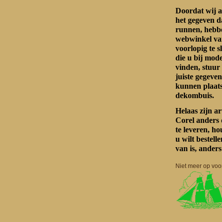
Doordat wij a
het gegeven d
runnen, hebbe
webwinkel va
voorlopig te s
die u bij mo
vinden, stuur
juiste gegeven
kunnen plaat
dekombuis.
Helaas zijn a
Corel anders 
te leveren, h
u wilt bestel
van is, anders
Niet meer op voo