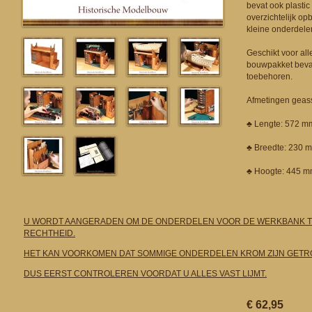
bevat ook plastic
overzichtelijk o
kleine onderdele
Geschikt voor al
bouwpakket beva
toebehoren.
Afmetingen geas
♣ Lengte: 572 m
♣ Breedte: 230 
♣ Hoogte: 445 m
U WORDT AANGERADEN OM DE ONDERDELEN VOOR DE WERKBANK 
RECHTHEID.
HET KAN VOORKOMEN DAT SOMMIGE ONDERDELEN KROM ZIJN GETR
DUS EERST CONTROLEREN VOORDAT U ALLES VAST LIJMT.
€ 62,95