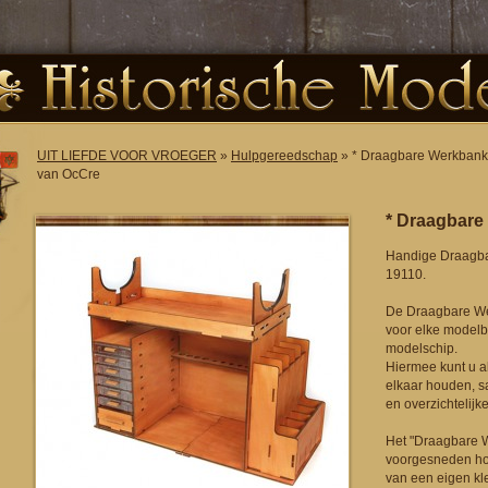
UIT LIEFDE VOOR VROEGER
»
Hulpgereedschap
» * Draagbare Werkbank
van OcCre
* Draagbare
Handige Draagba
19110.
De Draagbare We
voor elke modelb
modelschip.
Hiermee kunt u a
elkaar houden, s
en overzichtelijke
Het "Draagbare 
voorgesneden ho
van een eigen kl