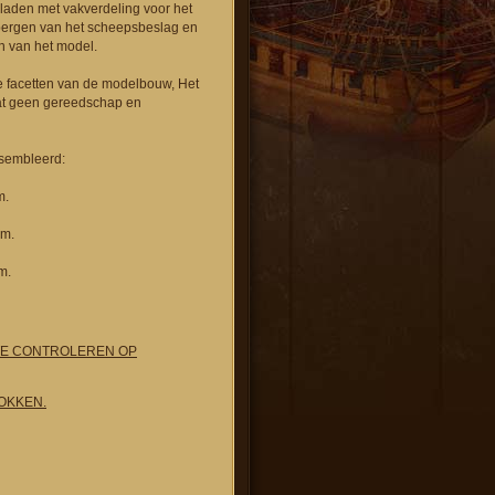
 laden met vakverdeling voor het
pbergen van het scheepsbeslag en
n van het model.
le facetten van de modelbouw, Het
t geen gereedschap en
sembleerd:
m.
mm.
m.
TE CONTROLEREN OP
OKKEN.