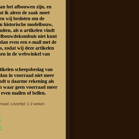
an het afbouwen zijn, en
at ik aleen de zaak moet
n wij besloten om de
n historische modelbouw,
luiten, als u artikelen vindt
delbouwdekombuis niet kunt
 dan even een e-mail met de
s, zodat wij deze artikelen
sen in de webwinkel van
rtikelen scheepsbeslag van
dan in voorraad niet meer
oudt u daarme rekening als
len waar geen voorraad meer
 even mailen of bellen.
rraad. Levertijd: 1-2 weken