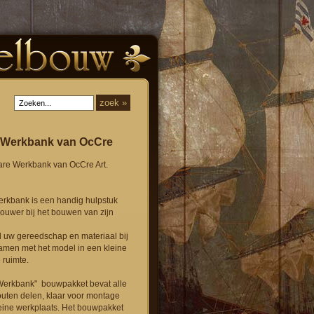
 Werkbank van OcCre
re Werkbank van OcCre Art.
rkbank is een handig hulpstuk
ouwer bij het bouwen van zijn
l uw gereedschap en materiaal bij
amen met het model in een kleine
 ruimte.
Werkbank" bouwpakket bevat alle
uten delen, klaar voor montage
eine werkplaats. Het bouwpakket