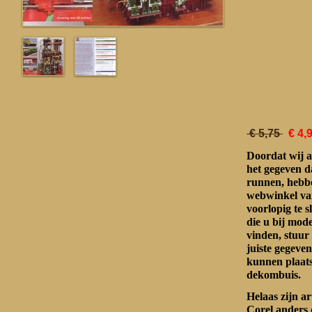
€ 5,75
€ 4,
Doordat wij a
het gegeven d
runnen, hebbe
webwinkel va
voorlopig te s
die u bij mo
vinden, stuur
juiste gegeven
kunnen plaat
dekombuis.
Helaas zijn a
Corel anders 