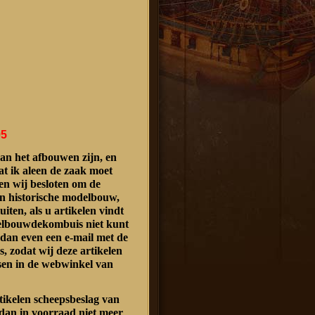
95
an het afbouwen zijn, en
at ik aleen de zaak moet
n wij besloten om de
n historische modelbouw,
luiten, als u artikelen vindt
delbouwdekombuis niet kunt
 dan even een e-mail met de
s, zodat wij deze artikelen
sen in de webwinkel van
rtikelen scheepsbeslag van
dan in voorraad niet meer