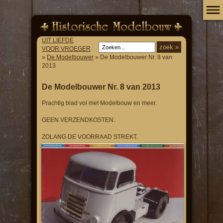
UIT LIEFDE
VOOR VROEGER
»
De Modelbouwer
» De Modelbouwer Nr. 8 van
2013
De Modelbouwer Nr. 8 van 2013
Prachtig blad vol met Modelbouw en meer.
GEEN VERZENDKOSTEN.
ZOLANG DE VOORRAAD STREKT.