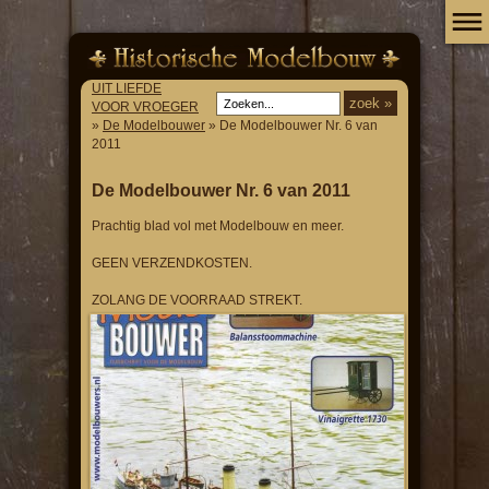
UIT LIEFDE
VOOR VROEGER
»
De Modelbouwer
» De Modelbouwer Nr. 6 van
2011
De Modelbouwer Nr. 6 van 2011
Prachtig blad vol met Modelbouw en meer.
GEEN VERZENDKOSTEN.
ZOLANG DE VOORRAAD STREKT.