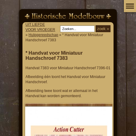
UIT LIEFDE
VOOR VROEGER
»
Hulpgereedschap
» * Handvat voor Miniatuur
Handschroef 7383
* Handvat voor Miniatuur
Handschroef 7383
Handvat 7383 voor Miniatuur Handschroef 7396-01
Afbeelding één toont het Handvat voor Miniatuur
Handschroef.
Afbeelding twee toont wat er allemaal in het
Handvat kan worden gemonteerd.